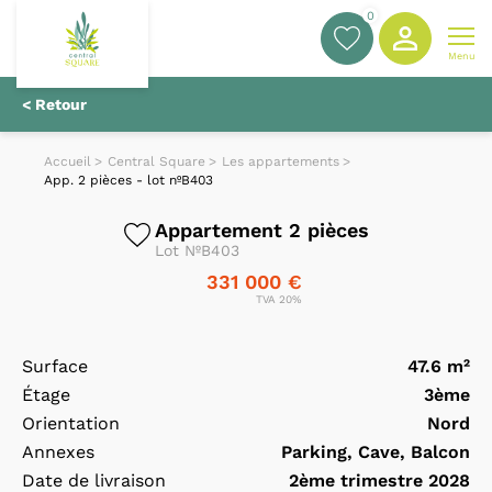
0
Menu
< Retour
Accueil
Central Square
Les appartements
App. 2 pièces - lot nºB403
Appartement 2 pièces
Lot NºB403
331 000 €
TVA 20%
Surface
47.6 m²
Étage
3ème
Orientation
Nord
Annexes
Parking, Cave, Balcon
Date de livraison
2ème trimestre 2028